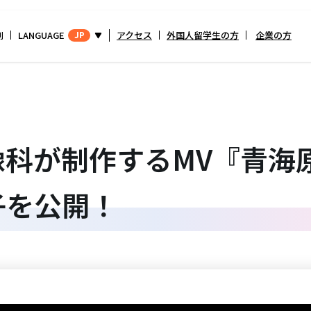
別
LANGUAGE
アクセス
外国人留学生の方
企業の方
JP
が制作するMV『青海原』
子を公開！