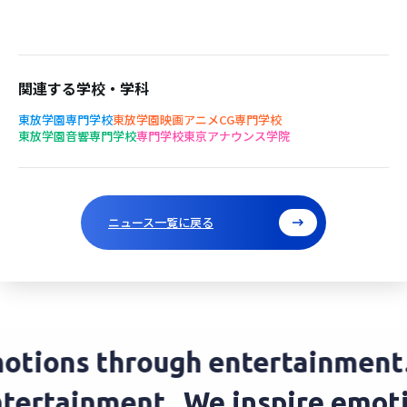
関連する学校・学科
東放学園専門学校
東放学園映画アニメCG専門学校
東放学園音響専門学校
専門学校東京アナウンス学院
ニュース一覧に戻る
ions through entertainment.
W
 entertainment.
We inspire em