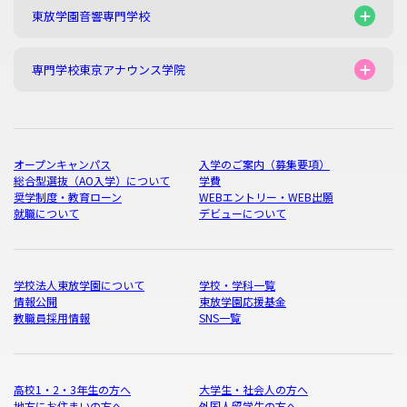
東放学園音響専門学校
専門学校東京アナウンス学院
オープンキャンパス
入学のご案内（募集要項）
総合型選抜（AO入学）について
学費
奨学制度・教育ローン
WEBエントリー・WEB出願
就職について
デビューについて
学校法人東放学園について
学校・学科一覧
情報公開
東放学園応援基金
教職員採用情報
SNS一覧
高校1・2・3年生の方へ
大学生・社会人の方へ
地方にお住まいの方へ
外国人留学生の方へ