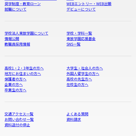
奨学制度・教育ローン
WEBエントリー・WEB出願
就職について
デビューについて
学校法人東放学園について
学校・学科一覧
情報公開
東放学園応援基金
教職員採用情報
SNS一覧
高校1・2・3年生の方へ
大学生・社会人の方へ
地方にお住まいの方へ
外国人留学生の方へ
保護者の方へ
高校の先生方へ
企業の方へ
在校生の方へ
卒業生の方へ
交通アクセス一覧
よくある質問
お問い合わせ一覧
資料請求
資料送付の停止