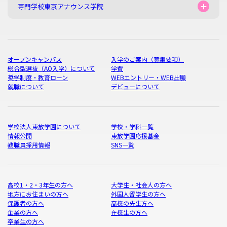
専門学校東京アナウンス学院
オープンキャンパス
入学のご案内（募集要項）
総合型選抜（AO入学）について
学費
奨学制度・教育ローン
WEBエントリー・WEB出願
就職について
デビューについて
学校法人東放学園について
学校・学科一覧
情報公開
東放学園応援基金
教職員採用情報
SNS一覧
高校1・2・3年生の方へ
大学生・社会人の方へ
地方にお住まいの方へ
外国人留学生の方へ
保護者の方へ
高校の先生方へ
企業の方へ
在校生の方へ
卒業生の方へ