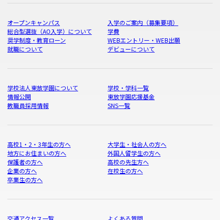
オープンキャンパス
入学のご案内（募集要項）
総合型選抜（AO入学）について
学費
奨学制度・教育ローン
WEBエントリー・WEB出願
就職について
デビューについて
学校法人東放学園について
学校・学科一覧
情報公開
東放学園応援基金
教職員採用情報
SNS一覧
高校1・2・3年生の方へ
大学生・社会人の方へ
地方にお住まいの方へ
外国人留学生の方へ
保護者の方へ
高校の先生方へ
企業の方へ
在校生の方へ
卒業生の方へ
交通アクセス一覧
よくある質問