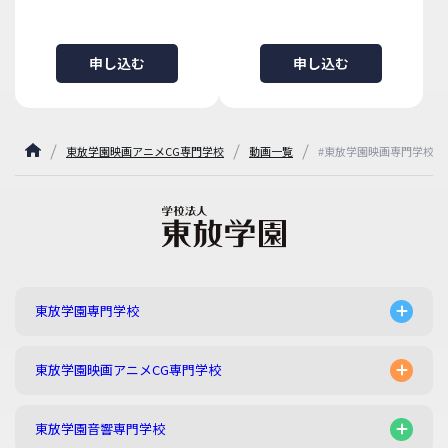
申し込む
申し込む
東放学園映画アニメCG専門学校
動画一覧
#東放学園映画専門学校学
東放学園専門学校
東放学園映画アニメCG専門学校
東放学園音響専門学校