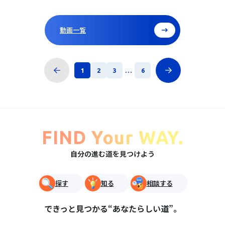
動画一覧
1
2
3
...
6
FIND Your WAY.
自分の進む道を見つけよう
探す
知る
相談する
できっと見つかる“あなたらしい道”。