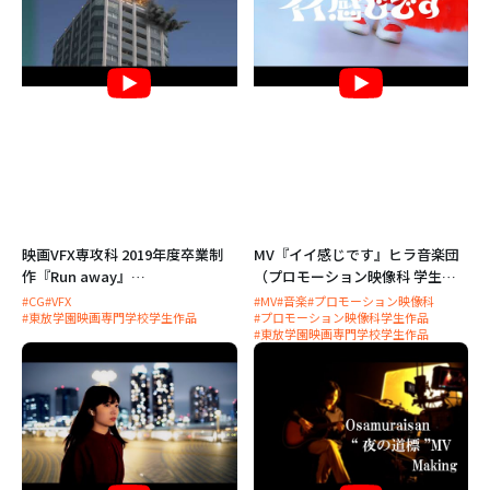
映画VFX専攻科 2019年度卒業制
MV『イイ感じです』ヒラ音楽団
作『Run away』
（プロモーション映像科 学生作
Breakdown（VFXメイキング）
品）
#CG
#VFX
#MV
#音楽
#プロモーション映像科
#東放学園映画専門学校学生作品
#プロモーション映像科学生作品
#東放学園映画専門学校学生作品