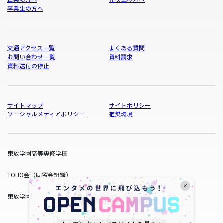
卒業生の方へ
交通アクセス一覧
よくある質問
お問い合わせ一覧
資料請求
資料送付の停止
サイトマップ
サイトポリシー
ソーシャルメディアポリシー
推奨環境
東放学園高等専修学校
TOHO会（同窓会組織）
東放学園サービス