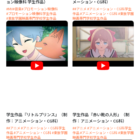
ョン映像科 学生作品）
メーション・CG科）
#MV
#音楽
#プロモーション映像科
##アニメ #アニメーション・CG科学生
#プロモーション映像科学生作品
作品 #アニメーション・CG科 #東放学園
#東放学園映画専門学校学生作品
映画専門学校学生作品
学生作品『リトルプリンス』（制
学生作品『赤い靴の人形』（制
作：アニメーション・CG科）
作：アニメーション・CG科）
##アニメ #アニメーション・CG科学生
##アニメ #アニメーション・CG科学生
作品 #アニメーション・CG科 #東放学園
作品 #アニメーション・CG科 #東放学園
映画専門学校学生作品
映画専門学校学生作品