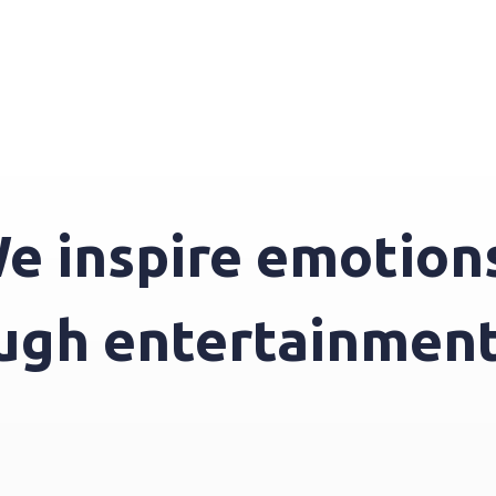
nspire emotions t
through entertainm