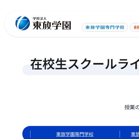
在校生スクールラ
授業
東放学園専門学校
東