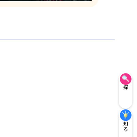
探す
知る