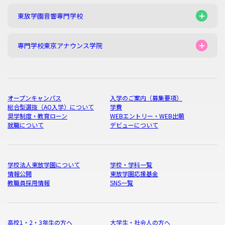
東放学園音響専門学校
専門学校東京アナウンス学院
オープンキャンパス
入学のご案内（募集要項）
総合型選抜（AO入学）について
学費
奨学制度・教育ローン
WEBエントリー・WEB出願
就職について
デビューについて
学校法人東放学園について
学校・学科一覧
情報公開
東放学園応援基金
教職員採用情報
SNS一覧
高校1・2・3年生の方へ
大学生・社会人の方へ