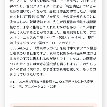
た。アニメーション映像科では、アニメ制作のプロセスを
学べたり、現役クリエイターによる「特別講座」でいろん
な話を聞いていくなかで、最初は作画志望でしたが、授業
をとおして“撮影”の面白さを知り、その道を極めることに
決めました。就職活動では、先生が履歴書の添削や模擬面
接など、丁寧に指導してくれたおかげもあり、アニメ制作
会社に入社することができました。撮影監督として、アニ
メ『ヴァニタスの手記』や『T・Pぼん』を担当し、現在
は『ヴィジランテ -僕のヒーローアカデミア
ILLEGALS-』、『黄泉のツガイ』を制作中ですアニメ撮影
は根気のいる仕事ですが、素材の状態から作品を完成させ
るまでの工程に携われるのが魅力です。カッコいい画面が
つくれたときには大きな達成感を得られます。これからも
多くの作品に携わり、さまざまな表現を試して、もっと力
をつけていきたいです。
※1.
2026年4月東放学園映画アニメCG専門学校に校名変更
※2.
現、アニメーション・CG科