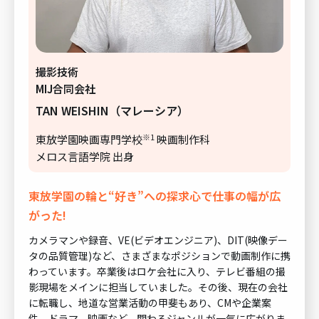
撮影技術
MIJ合同会社
TAN WEISHIN（マレーシア）
※1
東放学園映画専門学校
映画制作科
メロス言語学院 出身
東放学園の輪と“好き”への探求心で仕事の幅が広
がった!
カメラマンや録音、VE(ビデオエンジニア)、DIT(映像デー
タの品質管理)など、さまざまなポジションで動画制作に携
わっています。卒業後はロケ会社に入り、テレビ番組の撮
影現場をメインに担当していました。その後、現在の会社
に転職し、地道な営業活動の甲斐もあり、CMや企業案
件、ドラマ、映画など、関わるジャンルが一気に広がりま