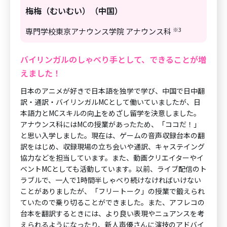
梅梅（むいむい）（中国）
※3
専門学校東京アナウンス学院 アナウンス科
バイリンガルのしゃべり手として、できることが増
えました！
日本のアニメが好きで日本語を独学で学び、中国で日中翻
訳・通訳・バイリンガルMCとして働いていましたが、日
本語力とMCスキルの向上をめざし留学を決意しました。
アナウンス科にはMCの授業があったため、「ココだ！」
と思い入学しました。現在は、ゲームの音声収録台本の翻
訳をはじめ、収録現場の立ち会いや通訳、キャステイング
協力などを担当しています。また、動画クリエイターやイ
ベントMCとしても活動しています。以前、ライブ配信のト
ラブルで、一人で1時間半しゃべり続けなければいけない
ことがありましたが、「フリートーク」の授業で鍛えられ
ていたので乗り切ることができました。また、アフレコの
台本を翻訳するときには、より良い表現やニュアンスを考
えられるようになったり、新人声優さんに演技のアドバイ