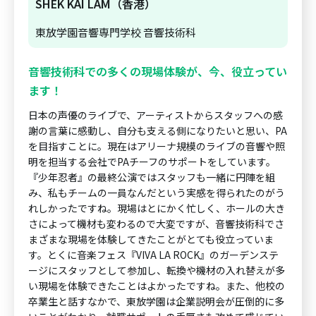
SHEK KAI LAM（香港）
東放学園音響専門学校 音響技術科
音響技術科での多くの現場体験が、今、役立ってい
ます！
日本の声優のライブで、アーティストからスタッフへの感
謝の言葉に感動し、自分も支える側になりたいと思い、PA
を目指すことに。現在はアリーナ規模のライブの音響や照
明を担当する会社でPAチーフのサポートをしています。
『少年忍者』の最終公演ではスタッフも一緒に円陣を組
み、私もチームの一員なんだという実感を得られたのがう
れしかったですね。現場はとにかく忙しく、ホールの大き
さによって機材も変わるので大変ですが、音響技術科でさ
まざまな現場を体験してきたことがとても役立っていま
す。とくに音楽フェス『VIVA LA ROCK』のガーデンステ
ージにスタッフとして参加し、転換や機材の入れ替えが多
い現場を体験できたことはよかったですね。また、他校の
卒業生と話すなかで、東放学園は企業説明会が圧倒的に多