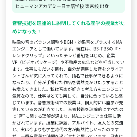
ヒューマンアカデミー日本語学校 東京校 出身
音響技術を理論的に説明してくれる座学の授業がた
めになった！
映像の音のバランス調整やBGM・効果音をプラスするMA
エンジニアとして働いています。現在は、BS-TBSの『ト
レンドクリップ』といったテレビ番組をはじめ、企業
VP（ビデオパッケージ）や不動産の広告などを担当してい
ます。仕事にもだいぶ慣れ、自分が調整した音をクライア
ントさんが気に入ってくれて、指名で仕事ができるように
なったり、自分が手掛けた作品を偶然見かけたりすること
も増えてきました。私は音楽が好きで考え方もエンジニア
気質なので、仕事はとても楽しく、自分に合っていると感
じています。音響技術科での授業は、個人的には座学が充
実しているのが利点でした。音響技術を理論的に学べたの
で“音”に関する理解が深まり、MAエンジニアの仕事に活
かされています。授業に課題、アルバイト、友人との交流
と、実は今よりも学生時代の方が断然忙しかったのです
が、一番有意義な時間を過ごせたと思っています。日本に