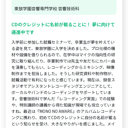
東放学園音響専門学校 音響技術科
CDのクレジットに名前が載ることに！ 夢に向けて
邁進中です
入学前に参加した就職セミナーで、卒業生が夢を叶えてい
る姿を見て、東放学園に入学を決めました。プロ仕様の機
材や設備を借りられるので、在学中はマイクの指向性の研
究に取り組んだり、卒業制作では先生や友だちにカバー曲
を演奏してもらい、レコーディングからミキシング、映像
制作までを担当しました。そうした研究資料や制作物が、
就職活動で有利になったと感じています。現在は、録音ス
タジオでアシスタントレコーディングエンジニアとして、
ボーカルやバンドのレコーディングをサポートしていま
す。音響技術科で学んだ「レコーディング実習」での経験
や、特別講師の講義から得た知識が現場でも役立っていま
すね。最近は『MONO NO AWARE』のアルバムレコーディ
ングに携わり、初めてCDのクレジットに自分の名前が載る
という知らせを受け、大きなやりがいを感じました。メイ