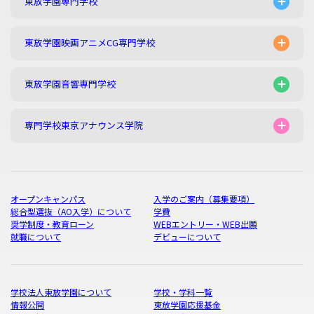
東放学園専門学校
東放学園映画アニメCG専門学校
東放学園音響専門学校
専門学校東京アナウンス学院
オープンキャンパス
入学のご案内（募集要項）
総合型選抜（AO入学）について
学費
奨学制度・教育ローン
WEBエントリー・WEB出願
就職について
デビューについて
学校法人東放学園について
学校・学科一覧
情報公開
東放学園応援基金