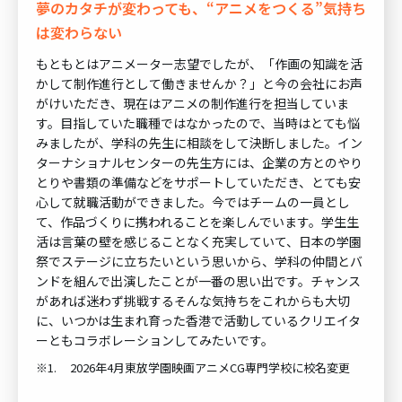
夢のカタチが変わっても、“アニメをつくる”気持ち
は変わらない
もともとはアニメーター志望でしたが、「作画の知識を活
かして制作進行として働きませんか？」と今の会社にお声
がけいただき、現在はアニメの制作進行を担当していま
す。目指していた職種ではなかったので、当時はとても悩
みましたが、学科の先生に相談をして決断しました。イン
ターナショナルセンターの先生方には、企業の方とのやり
とりや書類の準備などをサポートしていただき、とても安
心して就職活動ができました。今ではチームの一員とし
て、作品づくりに携われることを楽しんでいます。学生生
活は言葉の壁を感じることなく充実していて、日本の学園
祭でステージに立ちたいという思いから、学科の仲間とバ
ンドを組んで出演したことが一番の思い出です。チャンス
があれば迷わず挑戦する――そんな気持ちをこれからも大切
に、いつかは生まれ育った香港で活動しているクリエイタ
ーともコラボレーションしてみたいです。
※1.
2026年4月東放学園映画アニメCG専門学校に校名変更